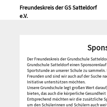
Skip
Skip
Freundeskreis der GS Satteldorf
to
to
e.V.
content
content
Spons
Der Freundeskreis der Grundschule Satteldor
Grundschule Satteldorf einen Sponsorenlauf d
Sportstunde an unserer Schule zu sammeln.
Freunden und sind wir auch auf der Suche na
Initiative unterstützen möchten.
Unsere Grundschule legt großen Wert darauf,
bieten, das auch die körperliche Gesundheit 
Entsprechend möchten wir die zusätzliche 
um den Schülerinnen und Schülern auch weit