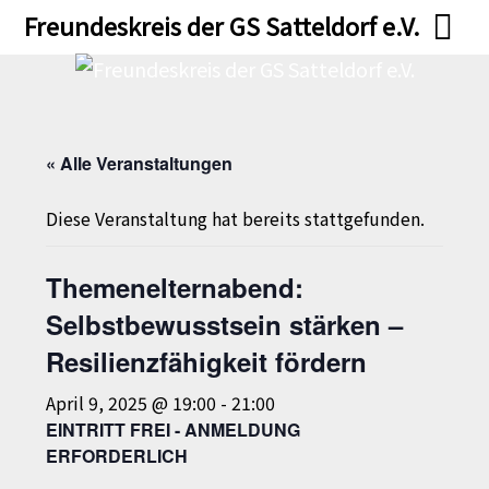
Skip
Skip
Freundeskreis der GS Satteldorf e.V.
to
to
content
content
« Alle Veranstaltungen
Diese Veranstaltung hat bereits stattgefunden.
Themenelternabend:
Selbstbewusstsein stärken –
Resilienzfähigkeit fördern
April 9, 2025 @ 19:00
-
21:00
EINTRITT FREI - ANMELDUNG
ERFORDERLICH